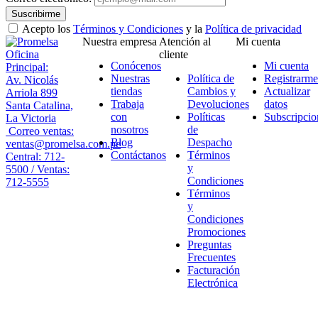
Suscribirme
Acepto los
Términos y Condiciones
y la
Política de privacidad
Nuestra empresa
Atención al
Mi cuenta
Oficina
cliente
Conócenos
Mi cuenta
Principal:
Nuestras
Política de
Registrarme
Av. Nicolás
tiendas
Cambios y
Actualizar
Arriola 899
Trabaja
Devoluciones
datos
Santa Catalina,
con
Políticas
Subscripcio
La Victoria
nosotros
de
Correo ventas:
Blog
Despacho
ventas@promelsa.com.pe
Contáctanos
Términos
Central: 712-
y
5500 / Ventas:
Condiciones
712-5555
Términos
y
Condiciones
Promociones
Preguntas
Frecuentes
Facturación
Electrónica