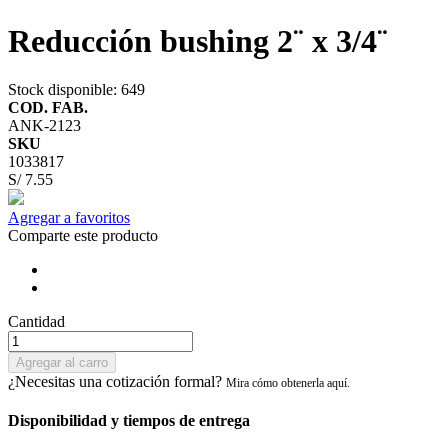
Reducción bushing 2¨ x 3/4¨
Stock disponible
: 649
COD. FAB.
ANK-2123
SKU
1033817
S/ 7.55
Agregar a favoritos
Comparte este producto
Cantidad
Agregar al carro
¿Necesitas una cotización formal?
Disponibilidad y tiempos de entrega