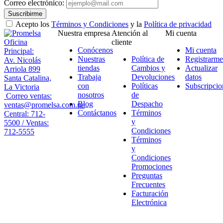
Correo electrónico:
Suscribirme
Acepto los
Términos y Condiciones
y la
Política de privacidad
Nuestra empresa
Atención al
Mi cuenta
Oficina
cliente
Conócenos
Mi cuenta
Principal:
Nuestras
Política de
Registrarme
Av. Nicolás
tiendas
Cambios y
Actualizar
Arriola 899
Trabaja
Devoluciones
datos
Santa Catalina,
con
Políticas
Subscripcio
La Victoria
nosotros
de
Correo ventas:
Blog
Despacho
ventas@promelsa.com.pe
Contáctanos
Términos
Central: 712-
y
5500 / Ventas:
Condiciones
712-5555
Términos
y
Condiciones
Promociones
Preguntas
Frecuentes
Facturación
Electrónica