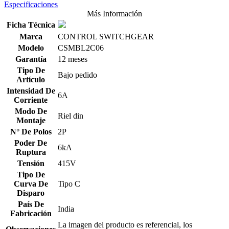
Especificaciones
Más Información
Ficha Técnica
Marca
CONTROL SWITCHGEAR
Modelo
CSMBL2C06
Garantía
12 meses
Tipo De
Bajo pedido
Artículo
Intensidad De
6A
Corriente
Modo De
Riel din
Montaje
N° De Polos
2P
Poder De
6kA
Ruptura
Tensión
415V
Tipo De
Curva De
Tipo C
Disparo
País De
India
Fabricación
La imagen del producto es referencial, los