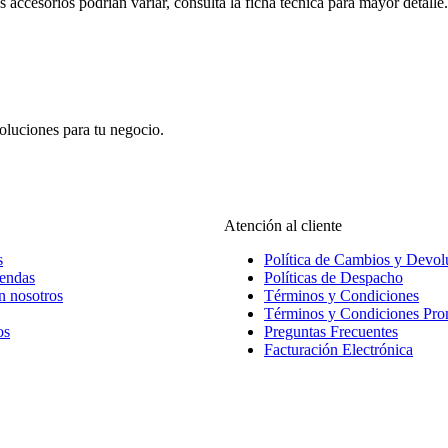
s accesorios podrían variar, consulta la ficha técnica para mayor detalle.
oluciones para tu negocio.
Atención al cliente
s
Política de Cambios y Devol
iendas
Políticas de Despacho
n nosotros
Términos y Condiciones
Términos y Condiciones Pr
os
Preguntas Frecuentes
Facturación Electrónica