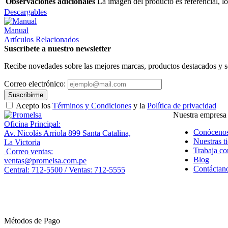
Observaciones adicionales
La imagen del producto es referencial, lo
Descargables
Manual
Artículos Relacionados
Suscríbete a nuestro newsletter
Recibe novedades sobre las mejores marcas, productos destacados y s
Correo electrónico:
Suscribirme
Acepto los
Términos y Condiciones
y la
Política de privacidad
Nuestra empresa
Oficina Principal:
Conóceno
Av. Nicolás Arriola 899 Santa Catalina,
Nuestras t
La Victoria
Trabaja co
Correo ventas:
Blog
ventas@promelsa.com.pe
Contáctan
Central: 712-5500 / Ventas: 712-5555
Métodos de Pago