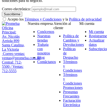
soluciones para tu negocio.
Correo electrónico:
Suscribirme
Acepto los
Términos y Condiciones
y la
Política de privacidad
Nuestra empresa
Atención al
Mi cuenta
Oficina
cliente
Conócenos
Mi cuenta
Principal:
Nuestras
Política de
Registrarme
Av. Nicolás
tiendas
Cambios y
Actualizar
Arriola 899
Trabaja
Devoluciones
datos
Santa Catalina,
con
Políticas
Subscripcio
La Victoria
nosotros
de
Correo ventas:
Blog
Despacho
ventas@promelsa.com.pe
Contáctanos
Términos
Central: 712-
y
5500 / Ventas:
Condiciones
712-5555
Términos
y
Condiciones
Promociones
Preguntas
Frecuentes
Facturación
Electrónica