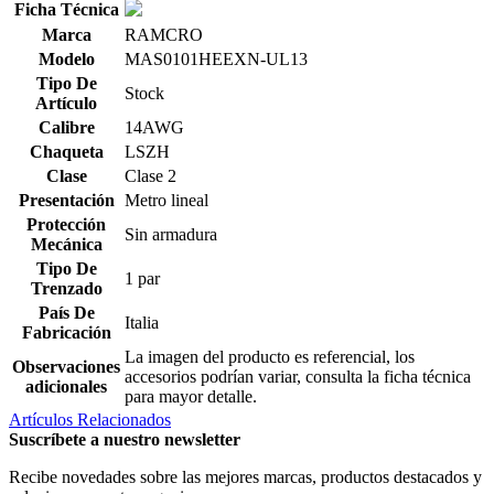
Ficha Técnica
Marca
RAMCRO
Modelo
MAS0101HEEXN-UL13
Tipo De
Stock
Artículo
Calibre
14AWG
Chaqueta
LSZH
Clase
Clase 2
Presentación
Metro lineal
Protección
Sin armadura
Mecánica
Tipo De
1 par
Trenzado
País De
Italia
Fabricación
La imagen del producto es referencial, los
Observaciones
accesorios podrían variar, consulta la ficha técnica
adicionales
para mayor detalle.
Artículos Relacionados
Suscríbete a nuestro newsletter
Recibe novedades sobre las mejores marcas, productos destacados y