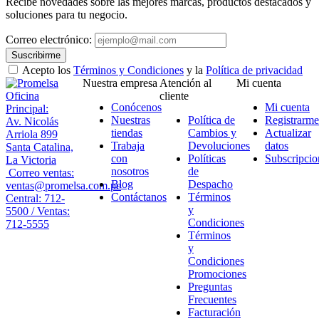
Recibe novedades sobre las mejores marcas, productos destacados y
soluciones para tu negocio.
Correo electrónico:
Suscribirme
Acepto los
Términos y Condiciones
y la
Política de privacidad
Nuestra empresa
Atención al
Mi cuenta
Oficina
cliente
Conócenos
Mi cuenta
Principal:
Nuestras
Política de
Registrarme
Av. Nicolás
tiendas
Cambios y
Actualizar
Arriola 899
Trabaja
Devoluciones
datos
Santa Catalina,
con
Políticas
Subscripcio
La Victoria
nosotros
de
Correo ventas:
Blog
Despacho
ventas@promelsa.com.pe
Contáctanos
Términos
Central: 712-
y
5500 / Ventas:
Condiciones
712-5555
Términos
y
Condiciones
Promociones
Preguntas
Frecuentes
Facturación