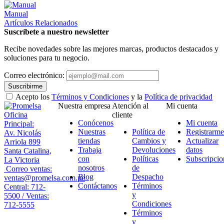
Manual
Artículos Relacionados
Suscríbete a nuestro newsletter
Recibe novedades sobre las mejores marcas, productos destacados y
soluciones para tu negocio.
Correo electrónico:
Suscribirme
Acepto los
Términos y Condiciones
y la
Política de privacidad
Nuestra empresa
Atención al
Mi cuenta
Oficina
cliente
Conócenos
Mi cuenta
Principal:
Nuestras
Política de
Registrarme
Av. Nicolás
tiendas
Cambios y
Actualizar
Arriola 899
Trabaja
Devoluciones
datos
Santa Catalina,
con
Políticas
Subscripcio
La Victoria
nosotros
de
Correo ventas:
Blog
Despacho
ventas@promelsa.com.pe
Contáctanos
Términos
Central: 712-
y
5500 / Ventas:
Condiciones
712-5555
Términos
y