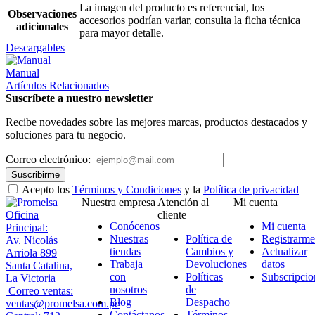
La imagen del producto es referencial, los
Observaciones
accesorios podrían variar, consulta la ficha técnica
adicionales
para mayor detalle.
Descargables
Manual
Artículos Relacionados
Suscríbete a nuestro newsletter
Recibe novedades sobre las mejores marcas, productos destacados y
soluciones para tu negocio.
Correo electrónico:
Suscribirme
Acepto los
Términos y Condiciones
y la
Política de privacidad
Nuestra empresa
Atención al
Mi cuenta
Oficina
cliente
Conócenos
Mi cuenta
Principal:
Nuestras
Política de
Registrarme
Av. Nicolás
tiendas
Cambios y
Actualizar
Arriola 899
Trabaja
Devoluciones
datos
Santa Catalina,
con
Políticas
Subscripcio
La Victoria
nosotros
de
Correo ventas:
Blog
Despacho
ventas@promelsa.com.pe
Contáctanos
Términos