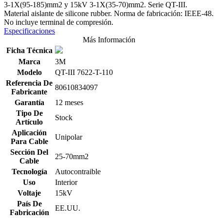
3-1X(95-185)mm2 y 15kV 3-1X(35-70)mm2. Serie QT-III.
Material aislante de silicone rubber. Norma de fabricación: IEEE-48.
No incluye terminal de compresión.
Especificaciones
Más Información
Ficha Técnica
Marca
3M
Modelo
QT-III 7622-T-110
Referencia De
80610834097
Fabricante
Garantía
12 meses
Tipo De
Stock
Artículo
Aplicación
Unipolar
Para Cable
Sección Del
25-70mm2
Cable
Tecnología
Autocontraible
Uso
Interior
Voltaje
15kV
País De
EE.UU.
Fabricación