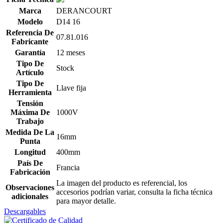
Marca
DERANCOURT
Modelo
D14 16
Referencia De
07.81.016
Fabricante
Garantía
12 meses
Tipo De
Stock
Artículo
Tipo De
Llave fija
Herramienta
Tensión
Máxima De
1000V
Trabajo
Medida De La
16mm
Punta
Longitud
400mm
País De
Francia
Fabricación
La imagen del producto es referencial, los
Observaciones
accesorios podrían variar, consulta la ficha técnica
adicionales
para mayor detalle.
Descargables