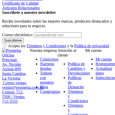
Certificado de Calidad
Artículos Relacionados
Suscríbete a nuestro newsletter
Recibe novedades sobre las mejores marcas, productos destacados y
soluciones para tu negocio.
Correo electrónico:
Suscribirme
Acepto los
Términos y Condiciones
y la
Política de privacidad
Nuestra empresa
Atención al
Mi cuenta
Oficina
cliente
Conócenos
Mi cuenta
Principal:
Nuestras
Política de
Registrarme
Av. Nicolás
tiendas
Cambios y
Actualizar
Arriola 899
Trabaja
Devoluciones
datos
Santa Catalina,
con
Políticas
Subscripcio
La Victoria
nosotros
de
Correo ventas:
Blog
Despacho
ventas@promelsa.com.pe
Contáctanos
Términos
Central: 712-
y
5500 / Ventas:
Condiciones
712-5555
Términos
y
Condiciones