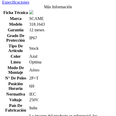
Especificaciones
Más Información
Ficha Técnica
Marca
SCAME
Modelo
318.1643
Garantía
12 meses
Grado De
IP67
Protección
Tipo De
Stock
Artículo
Color
Azul
Línea
Optima
Modo De
Aéreo
Montaje
N° De Polos
2P+T
Posición
6H
Horaria
Normativa
IEC
Voltaje
250V
País De
Italia
Fabricación
La imagen del producto es referencial, los