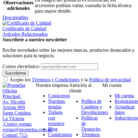
Observaciones
accesorios podrían variar, consulta la ficha técnica
adicionales
para mayor detalle.
Descargables
Certificado de Calidad
Artículos Relacionados
Suscríbete a nuestro newsletter
Recibe novedades sobre las mejores marcas, productos destacados y
soluciones para tu negocio.
Correo electrónico:
Suscribirme
Acepto los
Términos y Condiciones
y la
Política de privacidad
Nuestra empresa
Atención al
Mi cuenta
Oficina
cliente
Conócenos
Mi cuenta
Principal:
Nuestras
Política de
Registrarme
Av. Nicolás
tiendas
Cambios y
Actualizar
Arriola 899
Trabaja
Devoluciones
datos
Santa Catalina,
con
Políticas
Subscripcio
La Victoria
nosotros
de
Correo ventas:
Blog
Despacho
ventas@promelsa.com.pe
Contáctanos
Términos
Central: 712-