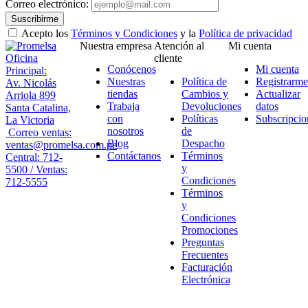
Correo electrónico:
Suscribirme
Acepto los
Términos y Condiciones
y la
Política de privacidad
Nuestra empresa
Atención al
Mi cuenta
Oficina
cliente
Conócenos
Mi cuenta
Principal:
Nuestras
Política de
Registrarme
Av. Nicolás
tiendas
Cambios y
Actualizar
Arriola 899
Trabaja
Devoluciones
datos
Santa Catalina,
con
Políticas
Subscripcio
La Victoria
nosotros
de
Correo ventas:
Blog
Despacho
ventas@promelsa.com.pe
Contáctanos
Términos
Central: 712-
y
5500 / Ventas:
Condiciones
712-5555
Términos
y
Condiciones
Promociones
Preguntas
Frecuentes
Facturación
Electrónica