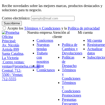
Recibe novedades sobre las mejores marcas, productos destacados y
soluciones para tu negocio.
Correo electrónico:
Suscribirme
Acepto los
Términos y Condiciones
y la
Política de privacidad
Nuestra empresa
Atención al
Mi cuenta
Oficina
cliente
Conócenos
Mi cuenta
Principal:
Nuestras
Política de
Registrarme
Av. Nicolás
tiendas
Cambios y
Actualizar
Arriola 899
Trabaja
Devoluciones
datos
Santa Catalina,
con
Políticas
Subscripcio
La Victoria
nosotros
de
Correo ventas:
Blog
Despacho
ventas@promelsa.com.pe
Contáctanos
Términos
Central: 712-
y
5500 / Ventas:
Condiciones
712-5555
Términos
y
Condiciones
Promociones
Preguntas
Frecuentes