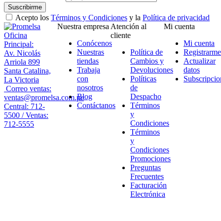
Suscribirme
Acepto los
Términos y Condiciones
y la
Política de privacidad
Nuestra empresa
Atención al
Mi cuenta
Oficina
cliente
Conócenos
Mi cuenta
Principal:
Nuestras
Política de
Registrarme
Av. Nicolás
tiendas
Cambios y
Actualizar
Arriola 899
Trabaja
Devoluciones
datos
Santa Catalina,
con
Políticas
Subscripcio
La Victoria
nosotros
de
Correo ventas:
Blog
Despacho
ventas@promelsa.com.pe
Contáctanos
Términos
Central: 712-
y
5500 / Ventas:
Condiciones
712-5555
Términos
y
Condiciones
Promociones
Preguntas
Frecuentes
Facturación
Electrónica