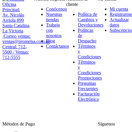
Oficina
cliente
Conócenos
Mi cuenta
Principal:
Nuestras
Política de
Registrarme
Av. Nicolás
tiendas
Cambios y
Actualizar
Arriola 899
Trabaja
Devoluciones
datos
Santa Catalina,
con
Políticas
Subscripcio
La Victoria
nosotros
de
Correo ventas:
Blog
Despacho
ventas@promelsa.com.pe
Contáctanos
Términos
Central: 712-
y
5500 / Ventas:
Condiciones
712-5555
Términos
y
Condiciones
Promociones
Preguntas
Frecuentes
Facturación
Electrónica
Métodos de Pago
Síguenos