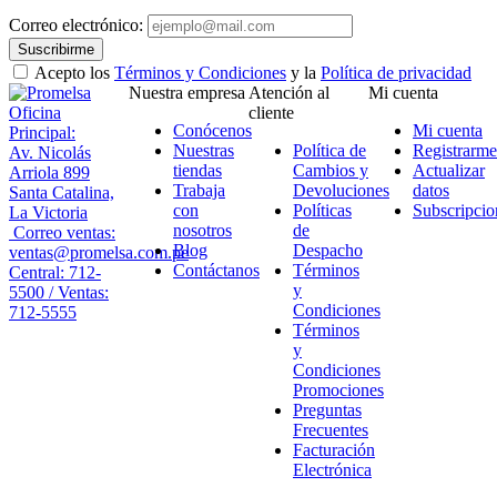
Correo electrónico:
Suscribirme
Acepto los
Términos y Condiciones
y la
Política de privacidad
Nuestra empresa
Atención al
Mi cuenta
Oficina
cliente
Conócenos
Mi cuenta
Principal:
Nuestras
Política de
Registrarme
Av. Nicolás
tiendas
Cambios y
Actualizar
Arriola 899
Trabaja
Devoluciones
datos
Santa Catalina,
con
Políticas
Subscripcio
La Victoria
nosotros
de
Correo ventas:
Blog
Despacho
ventas@promelsa.com.pe
Contáctanos
Términos
Central: 712-
y
5500 / Ventas:
Condiciones
712-5555
Términos
y
Condiciones
Promociones
Preguntas
Frecuentes
Facturación
Electrónica