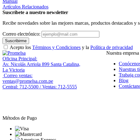
Manual
Artículos Relacionados
Suscríbete a nuestro newsletter
Recibe novedades sobre las mejores marcas, productos destacados y s
Correo electrónico:
Suscribirme
Acepto los
Términos y Condiciones
y la
Política de privacidad
Nuestra empresa
Oficina Principal:
Conóceno
Av. Nicolás Arriola 899 Santa Catalina,
Nuestras t
La Victoria
Trabaja co
Correo ventas:
Blog
ventas@promelsa.com.pe
Contáctan
Central: 712-5500 / Ventas: 712-5555
Métodos de Pago