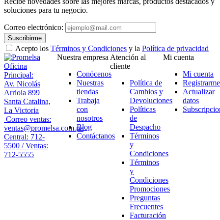
Recibe novedades sobre las mejores marcas, productos destacados y
soluciones para tu negocio.
Correo electrónico:
Suscribirme
Acepto los
Términos y Condiciones
y la
Política de privacidad
Nuestra empresa
Atención al
Mi cuenta
Oficina
cliente
Conócenos
Mi cuenta
Principal:
Nuestras
Política de
Registrarme
Av. Nicolás
tiendas
Cambios y
Actualizar
Arriola 899
Trabaja
Devoluciones
datos
Santa Catalina,
con
Políticas
Subscripcio
La Victoria
nosotros
de
Correo ventas:
Blog
Despacho
ventas@promelsa.com.pe
Contáctanos
Términos
Central: 712-
y
5500 / Ventas:
Condiciones
712-5555
Términos
y
Condiciones
Promociones
Preguntas
Frecuentes
Facturación