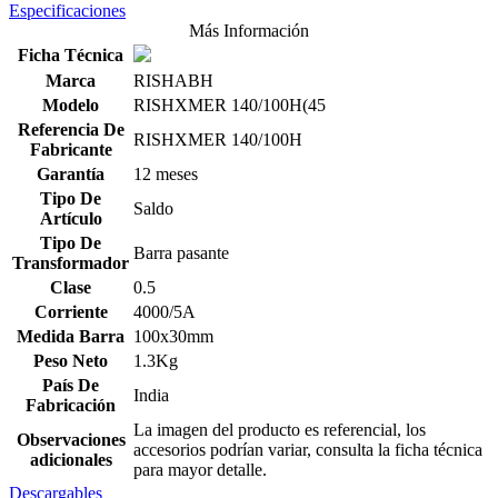
Especificaciones
Más Información
Ficha Técnica
Marca
RISHABH
Modelo
RISHXMER 140/100H(45
Referencia De
RISHXMER 140/100H
Fabricante
Garantía
12 meses
Tipo De
Saldo
Artículo
Tipo De
Barra pasante
Transformador
Clase
0.5
Corriente
4000/5A
Medida Barra
100x30mm
Peso Neto
1.3Kg
País De
India
Fabricación
La imagen del producto es referencial, los
Observaciones
accesorios podrían variar, consulta la ficha técnica
adicionales
para mayor detalle.
Descargables