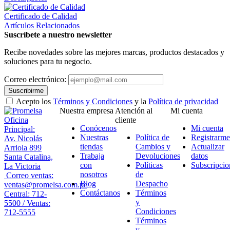
Certificado de Calidad
Artículos Relacionados
Suscríbete a nuestro newsletter
Recibe novedades sobre las mejores marcas, productos destacados y
soluciones para tu negocio.
Correo electrónico:
Suscribirme
Acepto los
Términos y Condiciones
y la
Política de privacidad
Nuestra empresa
Atención al
Mi cuenta
Oficina
cliente
Conócenos
Mi cuenta
Principal:
Nuestras
Política de
Registrarme
Av. Nicolás
tiendas
Cambios y
Actualizar
Arriola 899
Trabaja
Devoluciones
datos
Santa Catalina,
con
Políticas
Subscripcio
La Victoria
nosotros
de
Correo ventas:
Blog
Despacho
ventas@promelsa.com.pe
Contáctanos
Términos
Central: 712-
y
5500 / Ventas:
Condiciones
712-5555
Términos
y