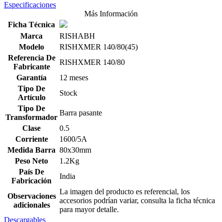
Especificaciones
Más Información
Ficha Técnica
Marca
RISHABH
Modelo
RISHXMER 140/80(45)
Referencia De
RISHXMER 140/80
Fabricante
Garantía
12 meses
Tipo De
Stock
Artículo
Tipo De
Barra pasante
Transformador
Clase
0.5
Corriente
1600/5A
Medida Barra
80x30mm
Peso Neto
1.2Kg
País De
India
Fabricación
La imagen del producto es referencial, los
Observaciones
accesorios podrían variar, consulta la ficha técnica
adicionales
para mayor detalle.
Descargables