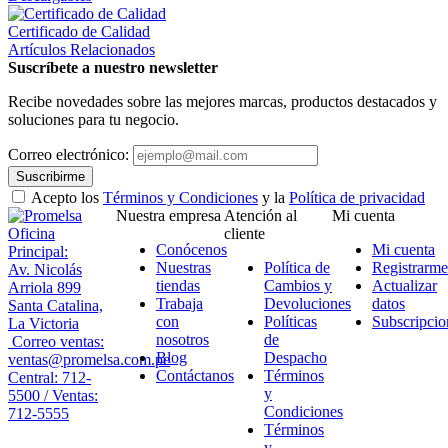
Certificado de Calidad
Artículos Relacionados
Suscríbete a nuestro newsletter
Recibe novedades sobre las mejores marcas, productos destacados y
soluciones para tu negocio.
Correo electrónico:
Suscribirme
Acepto los
Términos y Condiciones
y la
Política de privacidad
Nuestra empresa
Atención al
Mi cuenta
Oficina
cliente
Conócenos
Mi cuenta
Principal:
Nuestras
Política de
Registrarme
Av. Nicolás
tiendas
Cambios y
Actualizar
Arriola 899
Trabaja
Devoluciones
datos
Santa Catalina,
con
Políticas
Subscripcio
La Victoria
nosotros
de
Correo ventas:
Blog
Despacho
ventas@promelsa.com.pe
Contáctanos
Términos
Central: 712-
y
5500 / Ventas:
Condiciones
712-5555
Términos
y