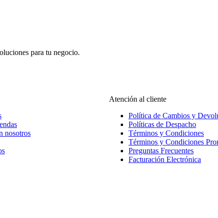
oluciones para tu negocio.
Atención al cliente
s
Política de Cambios y Devol
iendas
Políticas de Despacho
n nosotros
Términos y Condiciones
Términos y Condiciones Pr
os
Preguntas Frecuentes
Facturación Electrónica