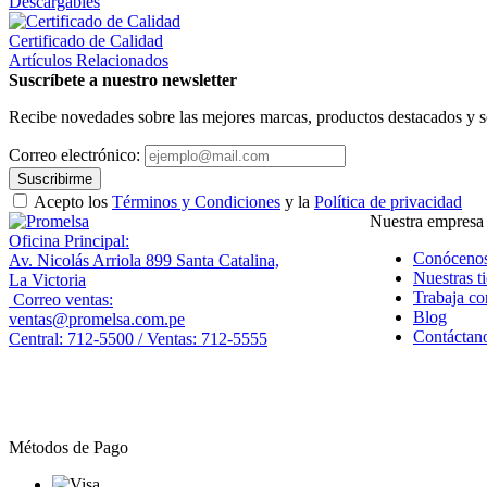
Descargables
Certificado de Calidad
Artículos Relacionados
Suscríbete a nuestro newsletter
Recibe novedades sobre las mejores marcas, productos destacados y s
Correo electrónico:
Suscribirme
Acepto los
Términos y Condiciones
y la
Política de privacidad
Nuestra empresa
Oficina Principal:
Conóceno
Av. Nicolás Arriola 899 Santa Catalina,
Nuestras t
La Victoria
Trabaja co
Correo ventas:
Blog
ventas@promelsa.com.pe
Contáctan
Central: 712-5500 / Ventas: 712-5555
Métodos de Pago