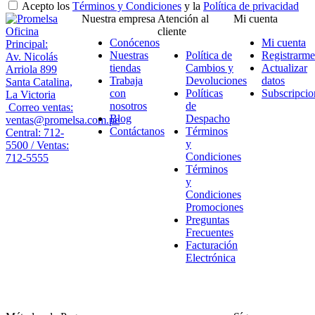
Acepto los
Términos y Condiciones
y la
Política de privacidad
Nuestra empresa
Atención al
Mi cuenta
Oficina
cliente
Conócenos
Mi cuenta
Principal:
Nuestras
Política de
Registrarme
Av. Nicolás
tiendas
Cambios y
Actualizar
Arriola 899
Trabaja
Devoluciones
datos
Santa Catalina,
con
Políticas
Subscripcio
La Victoria
nosotros
de
Correo ventas:
Blog
Despacho
ventas@promelsa.com.pe
Contáctanos
Términos
Central: 712-
y
5500 / Ventas:
Condiciones
712-5555
Términos
y
Condiciones
Promociones
Preguntas
Frecuentes
Facturación
Electrónica