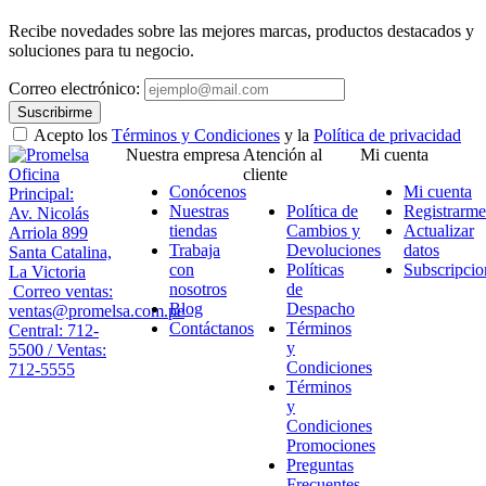
Recibe novedades sobre las mejores marcas, productos destacados y
soluciones para tu negocio.
Correo electrónico:
Suscribirme
Acepto los
Términos y Condiciones
y la
Política de privacidad
Nuestra empresa
Atención al
Mi cuenta
Oficina
cliente
Conócenos
Mi cuenta
Principal:
Nuestras
Política de
Registrarme
Av. Nicolás
tiendas
Cambios y
Actualizar
Arriola 899
Trabaja
Devoluciones
datos
Santa Catalina,
con
Políticas
Subscripcio
La Victoria
nosotros
de
Correo ventas:
Blog
Despacho
ventas@promelsa.com.pe
Contáctanos
Términos
Central: 712-
y
5500 / Ventas:
Condiciones
712-5555
Términos
y
Condiciones
Promociones
Preguntas
Frecuentes