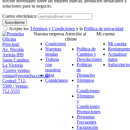
Recibe novedades sobre las mejores marcas, productos destacados y
soluciones para tu negocio.
Correo electrónico:
Suscribirme
Acepto los
Términos y Condiciones
y la
Política de privacidad
Nuestra empresa
Atención al
Mi cuenta
Oficina
cliente
Conócenos
Mi cuenta
Principal:
Nuestras
Política de
Registrarme
Av. Nicolás
tiendas
Cambios y
Actualizar
Arriola 899
Trabaja
Devoluciones
datos
Santa Catalina,
con
Políticas
Subscripcio
La Victoria
nosotros
de
Correo ventas:
Blog
Despacho
ventas@promelsa.com.pe
Contáctanos
Términos
Central: 712-
y
5500 / Ventas:
Condiciones
712-5555
Términos
y
Condiciones
Promociones
Preguntas
Frecuentes
Facturación