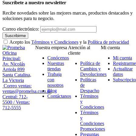
Suscríbete a nuestro newsletter
Recibe novedades sobre las mejores marcas, productos destacados y
soluciones para tu negocio.
Correo electrónico:
Suscribirme
Acepto los
Términos y Condiciones
y la
Política de privacidad
Nuestra empresa
Atención al
Mi cuenta
Oficina
cliente
Conócenos
Mi cuenta
Principal:
Nuestras
Política de
Registrarme
Av. Nicolás
tiendas
Cambios y
Actualizar
Arriola 899
Trabaja
Devoluciones
datos
Santa Catalina,
con
Políticas
Subscripcio
La Victoria
nosotros
de
Correo ventas:
Blog
Despacho
ventas@promelsa.com.pe
Contáctanos
Términos
Central: 712-
y
5500 / Ventas:
Condiciones
712-5555
Términos
y
Condiciones
Promociones
Preguntas