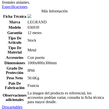
frontales aislantes.
Especificaciones
Más Información
Ficha Técnica
Marca
LEGRAND
Modelo
036939
Garantía
12 meses
Tipo De
Stock
Artículo
Tipo De
Metal
Material
Accesorios
Con puerta
Dimensiones
1000x800x300mm
Grado De
IP66
Protección
Peso Neto
50.6Kg
País De
Francia
Fabricación
La imagen del producto es referencial, los
Observaciones
accesorios podrían variar, consulta la ficha técnica
adicionales
para mayor detalle.
Descargables