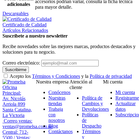
accesorios podrían variar, consulta la ficha técnica
adicionales
para mayor detalle.
Descargables
Certificado de Calidad
Artículos Relacionados
Suscríbete a nuestro newsletter
Recibe novedades sobre las mejores marcas, productos destacados y
soluciones para tu negocio.
Correo electrónico:
Suscribirme
Acepto los
Términos y Condiciones
y la
Política de privacidad
Nuestra empresa
Atención al
Mi cuenta
Oficina
cliente
Conócenos
Mi cuenta
Principal:
Nuestras
Política de
Registrarme
Av. Nicolás
tiendas
Cambios y
Actualizar
Arriola 899
Trabaja
Devoluciones
datos
Santa Catalina,
con
Políticas
Subscripcio
La Victoria
nosotros
de
Correo ventas:
Blog
Despacho
ventas@promelsa.com.pe
Contáctanos
Términos
Central: 712-
y
5500 / Ventas: