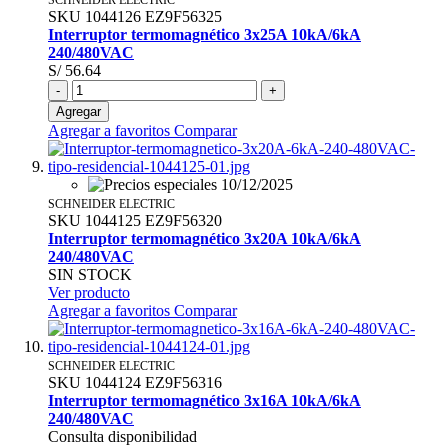
SKU
1044126
EZ9F56325
Interruptor termomagnético 3x25A 10kA/6kA
240/480VAC
S/ 56.64
-
+
Agregar
Agregar a favoritos
Comparar
SCHNEIDER ELECTRIC
SKU
1044125
EZ9F56320
Interruptor termomagnético 3x20A 10kA/6kA
240/480VAC
SIN STOCK
Ver producto
Agregar a favoritos
Comparar
SCHNEIDER ELECTRIC
SKU
1044124
EZ9F56316
Interruptor termomagnético 3x16A 10kA/6kA
240/480VAC
Consulta disponibilidad