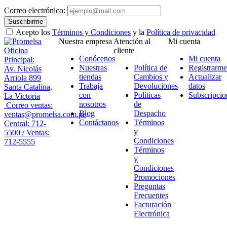
Correo electrónico:
Suscribirme
Acepto los
Términos y Condiciones
y la
Política de privacidad
Nuestra empresa
Atención al
Mi cuenta
Oficina
cliente
Conócenos
Mi cuenta
Principal:
Nuestras
Política de
Registrarme
Av. Nicolás
tiendas
Cambios y
Actualizar
Arriola 899
Trabaja
Devoluciones
datos
Santa Catalina,
con
Políticas
Subscripcio
La Victoria
nosotros
de
Correo ventas:
Blog
Despacho
ventas@promelsa.com.pe
Contáctanos
Términos
Central: 712-
y
5500 / Ventas:
Condiciones
712-5555
Términos
y
Condiciones
Promociones
Preguntas
Frecuentes
Facturación
Electrónica