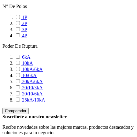
N° De Polos
1P
2P
3P
4P
Poder De Ruptura
6kA
10kA
10kA/6kA
10/6kA
20kA/6kA
20/10/3kA
20/10/6kA
25kA/10kA
Comparador
Suscríbete a nuestro newsletter
Recibe novedades sobre las mejores marcas, productos destacados y
soluciones para tu negocio.