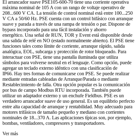
El arrancador suave PSE105-600-70 tiene una corriente operativa
máxima nominal de 105 A con un rango de voltaje operativo de
208...600 V CA.
La tensión de control nominal está entre 100...250
V CA a 50/60 Hz.
PSE cuenta con un control bifásico con arranque
suave y parada a través de una rampa de tensión o par.
Dispone de
bypass incorporado para una fácil instalación y ahorro
energético.
Una señal de RUN, TOR y Event está disponible desde
una salida de relé en NO (estado normalmente abierto).
El PSE tiene
funciones tales como límite de corriente, arranque rápido, salida
analógica, EOL, subcarga y protección de rotor bloqueado.
Para
interactuar con PSE, tiene una pantalla iluminada que utiliza
símbolos para volverse neutral en el lenguaje.
Como opción, puede
agregar un teclado externo idéntico con una clasificación de
IP66.
Hay tres formas de comunicarse con PSE.
Se puede realizar
mediante entradas cableadas de Arranque/Parada o mediante
Restablecimiento de falla.
Otra opción popular es la comunicación
por bus de campo Modbus RTU incorporada.
También puede
utilizar un adaptador externo y un enchufe Fieldbus.
PSE es un
verdadero arrancador suave de uso general.
Es un equilibrio perfecto
entre alta capacidad de arranque y rentabilidad.
Muy adecuado para
motores trifásicos de tamaño pequeño y mediano con corrientes
nominales de 18...370 A. Las aplicaciones típicas son, por ejemplo,
bombas, ventiladores, compresores y transportadores.
Ver más