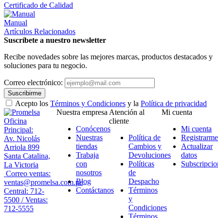
Certificado de Calidad
Manual
Artículos Relacionados
Suscríbete a nuestro newsletter
Recibe novedades sobre las mejores marcas, productos destacados y
soluciones para tu negocio.
Correo electrónico:
Suscribirme
Acepto los
Términos y Condiciones
y la
Política de privacidad
Nuestra empresa
Atención al
Mi cuenta
Oficina
cliente
Conócenos
Mi cuenta
Principal:
Nuestras
Política de
Registrarme
Av. Nicolás
tiendas
Cambios y
Actualizar
Arriola 899
Trabaja
Devoluciones
datos
Santa Catalina,
con
Políticas
Subscripcio
La Victoria
nosotros
de
Correo ventas:
Blog
Despacho
ventas@promelsa.com.pe
Contáctanos
Términos
Central: 712-
y
5500 / Ventas:
Condiciones
712-5555
Términos