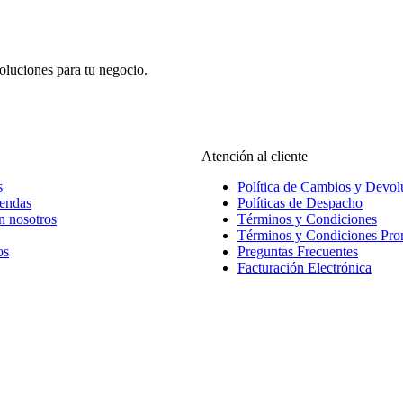
oluciones para tu negocio.
Atención al cliente
s
Política de Cambios y Devol
iendas
Políticas de Despacho
n nosotros
Términos y Condiciones
Términos y Condiciones Pr
os
Preguntas Frecuentes
Facturación Electrónica