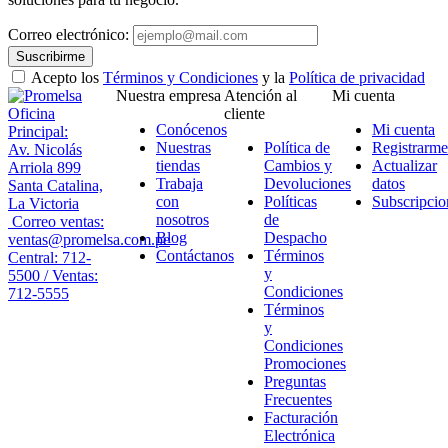
Correo electrónico:
Suscribirme
Acepto los
Términos y Condiciones
y la
Política de privacidad
Nuestra empresa
Atención al
Mi cuenta
Oficina
cliente
Conócenos
Mi cuenta
Principal:
Nuestras
Política de
Registrarme
Av. Nicolás
tiendas
Cambios y
Actualizar
Arriola 899
Trabaja
Devoluciones
datos
Santa Catalina,
con
Políticas
Subscripcio
La Victoria
nosotros
de
Correo ventas:
Blog
Despacho
ventas@promelsa.com.pe
Contáctanos
Términos
Central: 712-
y
5500 / Ventas:
Condiciones
712-5555
Términos
y
Condiciones
Promociones
Preguntas
Frecuentes
Facturación
Electrónica