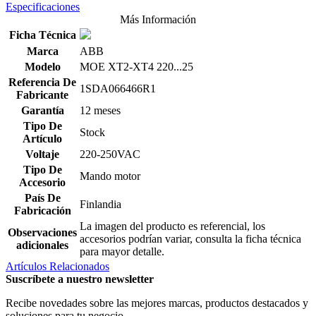
Especificaciones
Más Información
Ficha Técnica
Marca
ABB
Modelo
MOE XT2-XT4 220...25
Referencia De
1SDA066466R1
Fabricante
Garantía
12 meses
Tipo De
Stock
Artículo
Voltaje
220-250VAC
Tipo De
Mando motor
Accesorio
País De
Finlandia
Fabricación
La imagen del producto es referencial, los
Observaciones
accesorios podrían variar, consulta la ficha técnica
adicionales
para mayor detalle.
Artículos Relacionados
Suscríbete a nuestro newsletter
Recibe novedades sobre las mejores marcas, productos destacados y
soluciones para tu negocio.