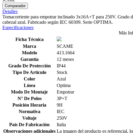
SCAME
Comparador
Detalles
Tomacorriente para empotrar inclinado 3x16A+T para 250V. Grado de p
cabezal azul. Fabricado según IEC 60309. Serie OPTIMA.
Especificaciones
Más In
Ficha Técnica
Marca
SCAME
Modelo
413.1664
Garantía
12 meses
Grado De Protección
IP44
Tipo De Artículo
Stock
Color
Azul
Línea
Optima
Modo De Montaje
Empotrar
N° De Polos
3P+T
Posición Horaria
9H
Normativa
IEC
Voltaje
250V
País De Fabricación
Italia
Observaciones adicionales
La imagen del producto es referencial, lo