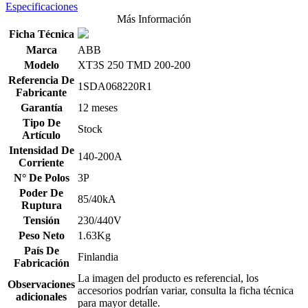
Especificaciones
Más Información
Ficha Técnica
Marca
ABB
Modelo
XT3S 250 TMD 200-200
Referencia De
1SDA068220R1
Fabricante
Garantía
12 meses
Tipo De
Stock
Artículo
Intensidad De
140-200A
Corriente
N° De Polos
3P
Poder De
85/40kA
Ruptura
Tensión
230/440V
Peso Neto
1.63Kg
País De
Finlandia
Fabricación
La imagen del producto es referencial, los
Observaciones
accesorios podrían variar, consulta la ficha técnica
adicionales
para mayor detalle.