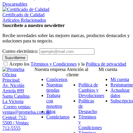
Descargables
Certificado de Calidad
Artículos Relacionados
Suscríbete a nuestro newsletter
Recibe novedades sobre las mejores marcas, productos destacados y
soluciones para tu negocio.
Correo electrónico:
Suscribirme
Acepto los
Términos y Condiciones
y la
Política de privacidad
Nuestra empresa
Atención al
Mi cuenta
Oficina
cliente
Conócenos
Mi cuenta
Principal:
Nuestras
Política de
Registrarme
Av. Nicolás
tiendas
Cambios y
Actualizar
Arriola 899
Trabaja
Devoluciones
datos
Santa Catalina,
con
Políticas
Subscripcio
La Victoria
nosotros
de
Correo ventas:
Blog
Despacho
ventas@promelsa.com.pe
Contáctanos
Términos
Central: 712-
y
5500 / Ventas:
Condiciones
712-5555
Términos