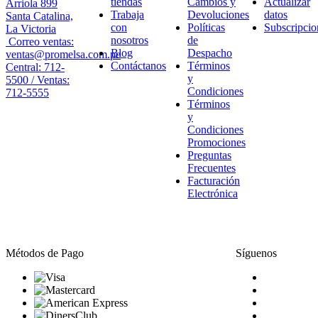
tiendas
Cambios y
Actualizar
Arriola 899
Trabaja
Devoluciones
datos
Santa Catalina,
con
Políticas
Subscripcio
La Victoria
nosotros
de
Correo ventas:
Blog
Despacho
ventas@promelsa.com.pe
Contáctanos
Términos
Central: 712-
y
5500 / Ventas:
Condiciones
712-5555
Términos
y
Condiciones
Promociones
Preguntas
Frecuentes
Facturación
Electrónica
Métodos de Pago
Síguenos