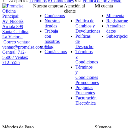
Acepto los
Términos y Condiciones
y la
Política de privacidad
Nuestra empresa
Atención al
Mi cuenta
Oficina
cliente
Conócenos
Mi cuenta
Principal:
Nuestras
Política de
Registrarme
Av. Nicolás
tiendas
Cambios y
Actualizar
Arriola 899
Trabaja
Devoluciones
datos
Santa Catalina,
con
Políticas
Subscripcio
La Victoria
nosotros
de
Correo ventas:
Blog
Despacho
ventas@promelsa.com.pe
Contáctanos
Términos
Central: 712-
y
5500 / Ventas:
Condiciones
712-5555
Términos
y
Condiciones
Promociones
Preguntas
Frecuentes
Facturación
Electrónica
Métodos de Pago
Síguenos