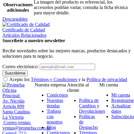
La imagen del producto es referencial, los
Observaciones
accesorios podrían variar, consulta la ficha técnica
adicionales
para mayor detalle.
Descargables
Certificado de Calidad
Artículos Relacionados
Suscríbete a nuestro newsletter
Recibe novedades sobre las mejores marcas, productos destacados y
soluciones para tu negocio.
Correo electrónico:
Suscribirme
Acepto los
Términos y Condiciones
y la
Política de privacidad
Nuestra empresa
Atención al
Mi cuenta
Oficina
cliente
Conócenos
Mi cuenta
Principal:
Nuestras
Política de
Registrarme
Av. Nicolás
tiendas
Cambios y
Actualizar
Arriola 899
Trabaja
Devoluciones
datos
Santa Catalina,
con
Políticas
Subscripcio
La Victoria
nosotros
de
Correo ventas:
Blog
Despacho
ventas@promelsa.com.pe
Contáctanos
Términos
Central: 712-