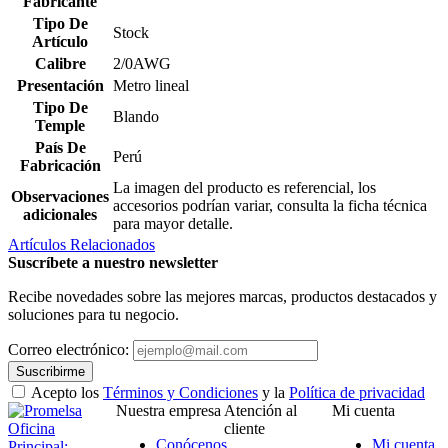
Fabricante
Tipo De
Stock
Artículo
Calibre
2/0AWG
Presentación
Metro lineal
Tipo De
Blando
Temple
País De
Perú
Fabricación
La imagen del producto es referencial, los
Observaciones
accesorios podrían variar, consulta la ficha técnica
adicionales
para mayor detalle.
Artículos Relacionados
Suscríbete a nuestro newsletter
Recibe novedades sobre las mejores marcas, productos destacados y
soluciones para tu negocio.
Correo electrónico:
Suscribirme
Acepto los
Términos y Condiciones
y la
Política de privacidad
Nuestra empresa
Atención al
Mi cuenta
Oficina
cliente
Conócenos
Mi cuenta
Principal: